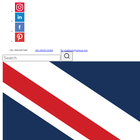
+86 18963687089
+86 18936139389
RoydaaBrook@outlook.com