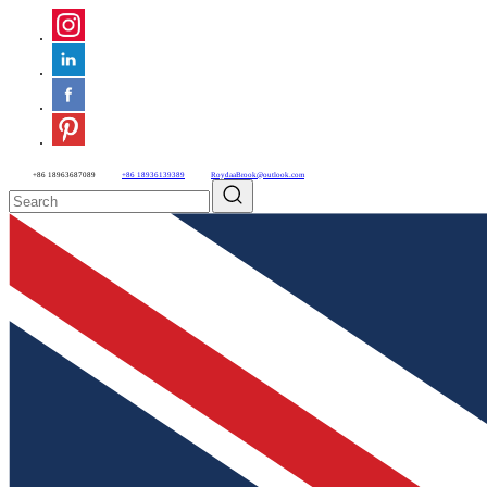
+86 18963687089
+86 18936139389
RoydaaBrook@outlook.com