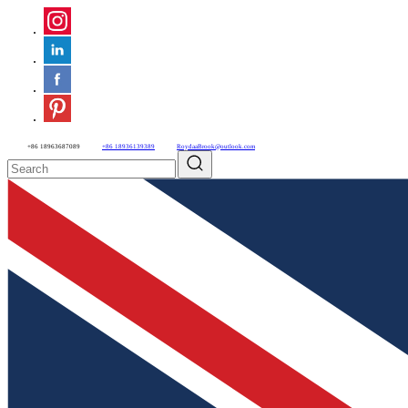
+86 18963687089
+86 18936139389
RoydaaBrook@outlook.com