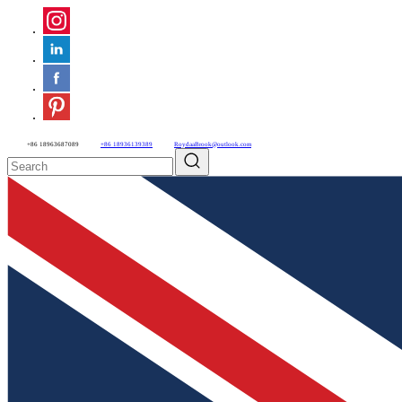
+86 18963687089
+86 18936139389
RoydaaBrook@outlook.com