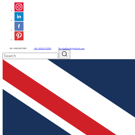
+86 18963687089
+86 18936139389
RoydaaBrook@outlook.com