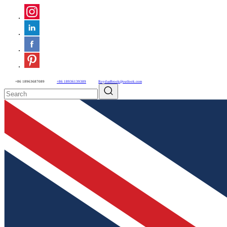
+86 18963687089
+86 18936139389
RoydaaBrook@outlook.com