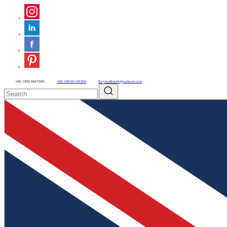
+86 18963687089
+86 18936139389
RoydaaBrook@outlook.com